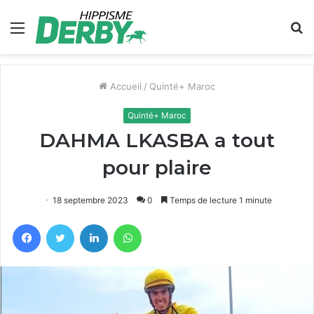
Menu
R
Accueil
/
Quinté+ Maroc
Quinté+ Maroc
DAHMA LKASBA a tout
pour plaire
18 septembre 2023
0
Temps de lecture 1 minute
Facebook
Twitter
Linkedin
WhatsApp