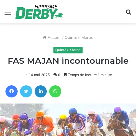
Menu
R
Accueil
/
Quinté+ Maroc
Quinté+ Maroc
FAS MAJAN incontournable
14 mai 2025
0
Temps de lecture 1 minute
Facebook
Twitter
Linkedin
WhatsApp