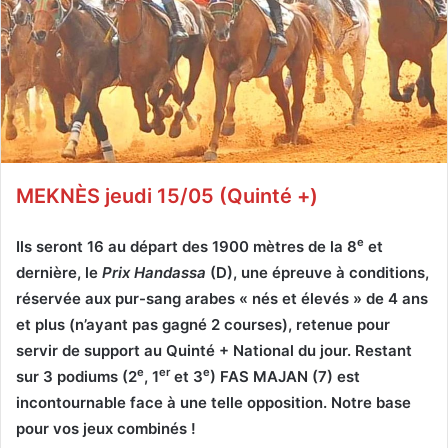
MEKNÈS jeudi 15/05 (Quinté +)
e
Ils seront 16 au départ des 1900 mètres de la 8
et
dernière, le
Prix Handassa
(D), une épreuve à conditions,
réservée aux pur-sang arabes « nés et élevés » de 4 ans
et plus (n’ayant pas gagné 2 courses), retenue pour
servir de support au Quinté + National du jour. Restant
e
er
e
sur 3 podiums (2
, 1
et 3
) FAS MAJAN (7) est
incontournable face à une telle opposition. Notre base
pour vos jeux combinés !