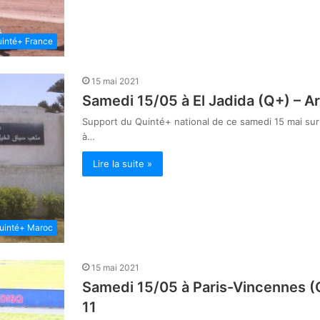
inté+ France
15 mai 2021
Samedi 15/05 à El Jadida (Q+) – Arr
Support du Quinté+ national de ce samedi 15 mai sur l’
à…
Lire la suite »
uinté+ Maroc
15 mai 2021
Samedi 15/05 à Paris-Vincennes (Q+
11