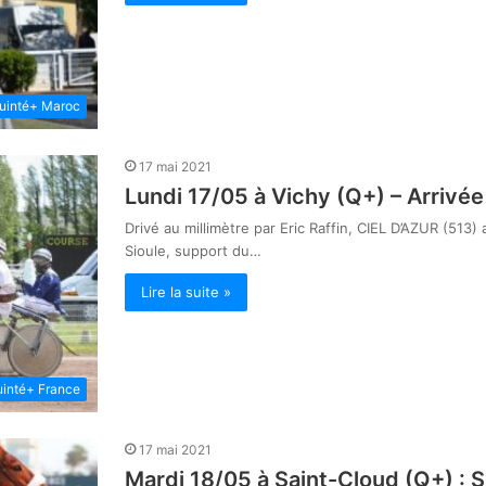
uinté+ Maroc
17 mai 2021
Lundi 17/05 à Vichy (Q+) – Arrivée 
Drivé au millimètre par Eric Raffin, CIEL D’AZUR (513) 
Sioule, support du…
Lire la suite »
inté+ France
17 mai 2021
Mardi 18/05 à Saint-Cloud (Q+) : 