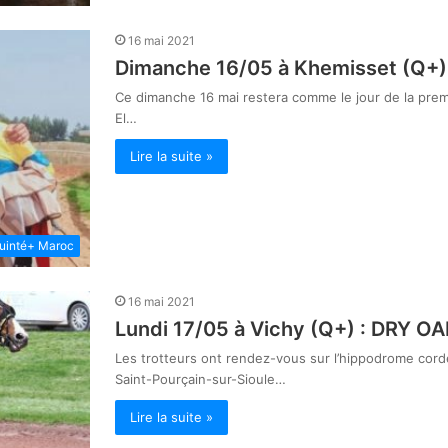
16 mai 2021
Dimanche 16/05 à Khemisset (Q+) – 
Ce dimanche 16 mai restera comme le jour de la premiè
El…
Lire la suite »
uinté+ Maroc
16 mai 2021
Lundi 17/05 à Vichy (Q+) : DRY OAK
Les trotteurs ont rendez-vous sur l’hippodrome corde 
Saint-Pourçain-sur-Sioule…
Lire la suite »