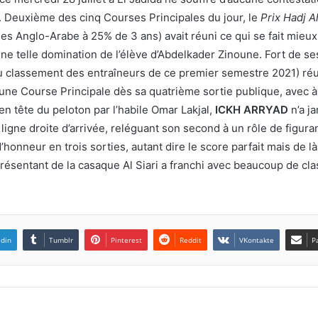
. Deuxième des cinq Courses Principales du jour, le
Prix Hadj 
es Anglo-Arabe à 25% de 3 ans) avait réuni ce qui se fait mieux
ne telle domination de l’élève d’Abdelkader Zinoune. Fort de s
classement des entraîneurs de ce premier semestre 2021) réuss
ne Course Principale dès sa quatrième sortie publique, avec à l
en tête du peloton par l’habile Omar Lakjal,
ICKH ARRYAD
n’a j
ligne droite d’arrivée, reléguant son second à un rôle de figuran
d’honneur en trois sorties, autant dire le score parfait mais de 
représentant de la casaque Al Siari a franchi avec beaucoup de c
edin
Tumblr
Pinterest
Reddit
VKontakte
P