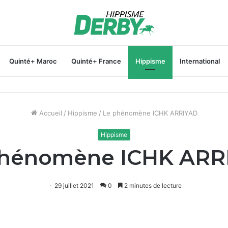
Quinté+ Maroc
Quinté+ France
Hippisme
International
Accueil
/
Hippisme
/
Le phénomène ICHK ARRIYAD
Hippisme
phénomène ICHK ARR
29 juillet 2021
0
2 minutes de lecture