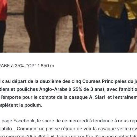
ABE à 25%. “CP” 1.850 m
t dix au départ de la deuxième des cinq Courses Principales du j
tiers et pouliches Anglo-Arabe à 25% de 3 ans
),
avec l’ambiti
 l’emporte pour le compte de la casaque Al Siari et l’entra
mplètent le podium.
re page Facebook, le sacre de ce mercredi à tendance à nous r
abilo… Comment ne pas se réjouir de voir la casaque verte reven
ce mercredi 28 juillet à El Jadida ne souffre d’aucune contestatio