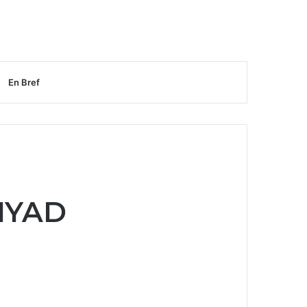
En Bref
IYAD