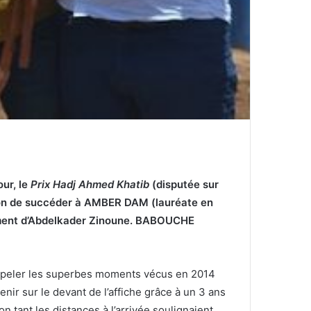
our, le
Prix Hadj Ahmed Khatib
(disputée sur
on de succéder à
AMBER DAM
(lauréate en
înement d’Abdelkader Zinoune. BABOUCHE
appeler les superbes moments vécus en 2014
ir sur le devant de l’affiche grâce à un 3 ans
n tant les distances à l’arrivée soulignaient