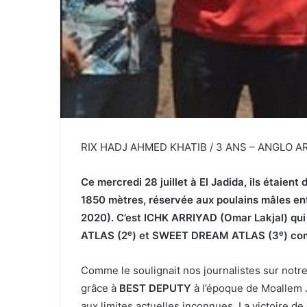
RIX HADJ AHMED KHATIB / 3 ANS – ANGLO AR
Ce mercredi 28 juillet à El Jadida, ils étaien
1850 mètres, réservée
aux poulains mâles en
2020). C’est
ICHK ARRIYAD
(Omar Lakjal) qui
e
e
ATLAS (2
) et SWEET DREAM ATLAS (3
) co
Comme le soulignait nos journalistes sur not
grâce à
BEST DEPUTY
à l’époque de Moallem J
aux limites actuelles inconnues. La victoire de 